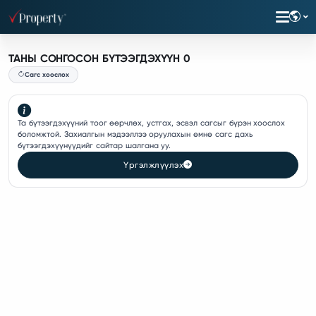
ТАНЫ СОНГОСОН БҮТЭЭГДЭХҮҮН 0
Сагс хоослох
Та бүтээгдэхүүний тоог өөрчлөх, устгах, эсвэл сагсыг бүрэн хоослох
боломжтой. Захиалгын мэдээллээ оруулахын өмнө сагс дахь
бүтээгдэхүүнүүдийг сайтар шалгана уу.
Үргэлжлүүлэх