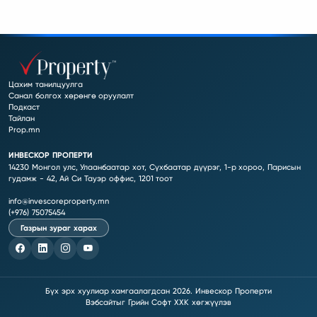
Цахим танилцуулга
Санал болгох хөрөнгө оруулалт
Подкаст
Тайлан
Prop.mn
14230 Монгол улс, Улаанбаатар хот, Сүхбаатар дүүрэг, 1-р хороо, Парисын
гудамж - 42, Ай Си Тауэр оффис, 1201 тоот
info@invescoreproperty.mn
(+976) 75075454
Газрын зураг харах
Бүх эрх хуулиар хамгаалагдсан 2026. Инвескор Проперти
Вэбсайт
ыг
Грийн Софт ХХК
хөгжүүлэв