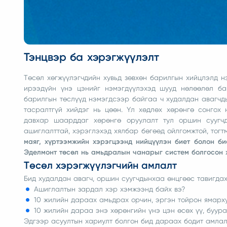
Тэнцвэр ба хэрэгжүүлэлт
Төсөл хөгжүүлэгчдийн хувьд зөвхөн барилгын хийцлэлд н
ирээдүйн үнэ цэнийг нэмэгдүүлэхэд шууд нөлөөлөл б
барилгын төслүүд нэмэгдсээр байгаа ч худалдан авагч
тасралтгүй хийдэг нь цөөн. Үл хөдлөх хөрөнгө сонгох
давхар шаарддаг хөрөнгө оруулалт тул оршин суугч
ашиглалттай, хэрэглэхэд хялбар бөгөөд ойлгомжтой, тогт
маяг, хүртээмжийн хэрэгцээнд нийцүүлэн биет болон би
Эделмонт төсөл нь амьдралын чанарыг систем болгосон
Төсөл хэрэгжүүлэгчийн амлалт
Бид худалдан авагч, оршин суугчдынхаа өнцгөөс тавигда
Ашиглалтын зардал хэр хэмжээнд байх вэ?
10 жилийн дараах амьдрах орчин, эргэн тойрон ямарх
10 жилийн дараа энэ хөрөнгийн үнэ цэн өсөх үү, буура
Эдгээр асуултын хариулт болгон бид дараах бодит амлал