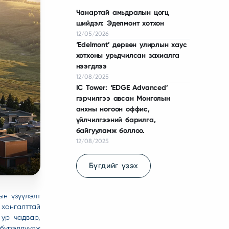
Чанартай амьдралын цогц
шийдэл: Эделмонт хотхон
12/05/2026
‘Edelmont’ дөрвөн улирлын хаус
хотхоны урьдчилсан захиалга
нээгдлээ
12/08/2025
IC Tower: ‘EDGE Advanced’
гэрчилгээ авсан Монголын
анхны ногоон оффис,
үйлчилгээний барилга,
байгууламж боллоо.
12/08/2025
Бүгдийг үзэх
ын үзүүлэлт
хангалттай
ур чадвар,
бүрэлдүүлж