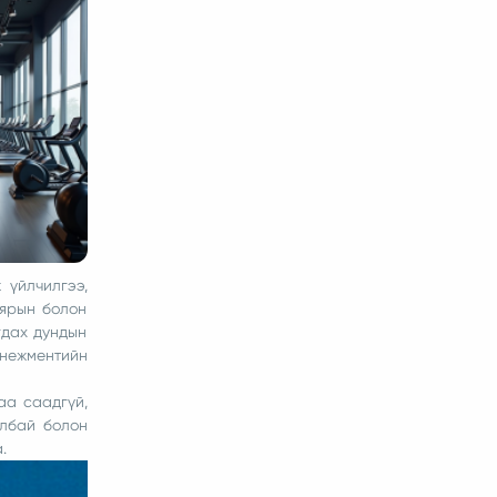
 үйлчилгээ,
аярын болон
гдах дундын
нежментийн
аа саадгүй,
албай болон
.