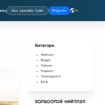
нөөц
Зах зээлийн тойм
Prop.mn
Категори
Нийтлэл
Видео
Тайлан
Подкаст
Танилцуулга
Бүгд
ХОЛБООТОЙ НИЙТЛЭЛ