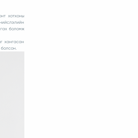
онт хотхоны
 нийслэлийн
нгах боломж
ыг хангасан
 болсон.