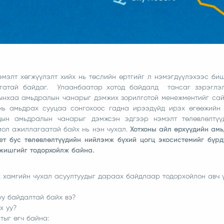
эмэлт хөгжүүлэлт хийх нь төслийн өртгийг л нэмэгдүүлэхээс би
агатай байдаг. Улаанбаатар хотод байдалд тансаг зэрэглэл
дынхаа амьдралын чанарыг дэмжих зорилготой менежментийг са
 нь амьдрах сууцаа сонгохоос гадна ирээдүйд ирэх өгөөжийн
дын амьдралын чанарыг дэмжсэн эдгээр нэмэлт төлөвлөлтүү
мол ажиллагаатай байх нь нэн чухал.
Хотхоны айл өрхүүдийн ам
ет бус төлөвлөлтүүдийн нийлэмж бүхий цогц экосистемийг бүр
 жишгийг тодорхойлж байна.
х хамгийн чухал асуултуудыг дараах байдлаар тодорхойлон авч 
уу байдалтай байх вэ?
х уу?
тыг өгч байна: