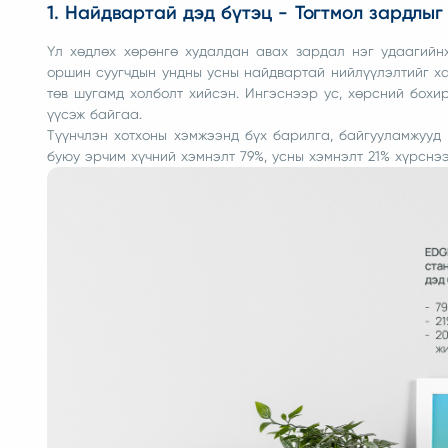
1. Найдвартай дэд бүтэц - Тогтмол зардлы
Үл хөдлөх хөрөнгө худалдан авах зардал нэг удаагийн
оршин суугчдын ундны усны найдвартай нийлүүлэлтийг ха
төв шугамд холболт хийсэн. Ингэснээр ус, хөрсний бох
үүсэж байгаа.
Түүнчлэн хотхоны хэмжээнд бүх барилга, байгууламжуу
буюу эрчим хүчний хэмнэлт 79%, усны хэмнэлт 21% хүрс