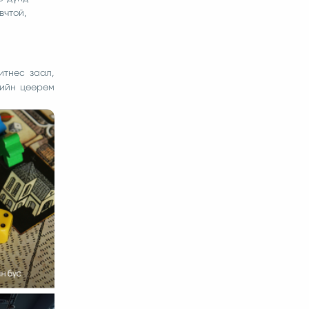
вчтой,
итнес заал,
гийн цөөрөм