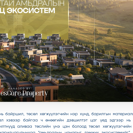
нь байршил, төсөл хөгжүүлэгчийн нэр хүнд, барилгын материал
л хэвээр байгаа ч өнөөгийн дэвшилтэт цаг үед эдгээр нь 
лтнүүд аливаа төслийн үнэ цэн болоод төсөл хөгжүүлэгчийн 
 харилцагчдынхаа “амьдралын чанарыг дэмжих экосистемийг” 