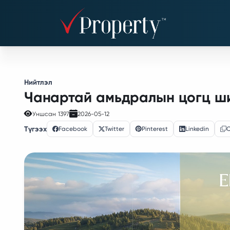
Нийтлэл
Чанартай амьдралын цогц ши
Уншсан
1397
2026-05-12
Түгээх
Facebook
Twitter
Pinterest
Linkedin