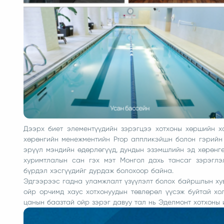
Дээрх биет элементүүдийн зэрэгцээ хотхоны хөршийн хо
хөрөнгийн менежментийн Prop аппликэйшн болон гэрийн
эрүүл мэндийн өдөрлөгүүд, дундын эзэмшлийн эд хөрөнгө
хуримтлалын сан гэх мэт Монгол дахь тансаг зэрэглэ
бүрдэл хэсгүүдийг дурдаж болохоор байна.
Эдгээрээс гадна уламжлалт үзүүлэлт болох байршлын хув
ойр орчимд хаус хотхонуудын төвлөрөл үүсэж буйтай хо
цанын баазтай ойр зэрэг давуу тал нь Эделмонт хотхоны