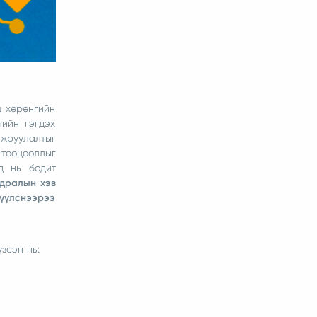
ш хөрөнгийн
ийн гэгдэх
йжруулалтыг
 тооцооллыг
д нь бодит
ьдралын хэв
дүүлснээрээ
үзсэн нь: