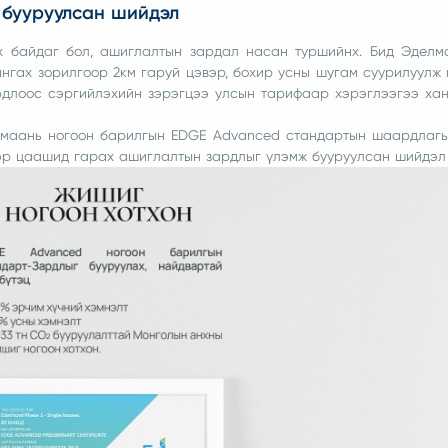
г бууруулсан шийдэл
х байдаг бол, ашиглалтын зардал насан туршийнх. Бид Эделм
нгах зорилгоор 2км гаруй цэвэр, бохир усны шугам суурилуулж
ирдлоос сэргийлэхийн зэрэгцээ улсын тарифаар хэрэглээгээ ха
д маань ногоон барилгын EDGE Advanced стандартын шаардлаг
нээр цаашид гарах ашиглалтын зардлыг үлэмж бууруулсан шийдэл