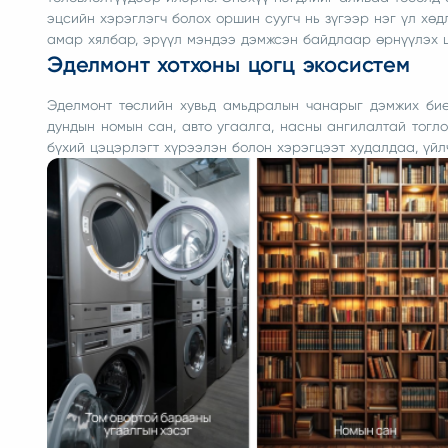
эцсийн хэрэглэгч болох оршин суугч нь зүгээр нэг үл хө
амар хялбар, эрүүл мэндээ дэмжсэн байдлаар өрнүүлэх 
Эделмонт хотхоны цогц экосистем
Эделмонт төслийн хувьд амьдралын чанарыг дэмжих биет
дундын номын сан, авто угаалга, насны ангилалтай тогл
бүхий цэцэрлэгт хүрээлэн болон хэрэгцээт худалдаа, үйл