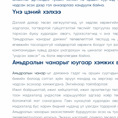
чадсан эсэх дээр гол анхаарлаа хандуулж байна.
Үнэ цэний хэлхээ
Дэлхий даяар төсөл хөгжүүлэгчид, үл хөдлөх хөрөнгий
хадгалах, тогтвортой гүйцэтгэлтэй төслийг тэргүүлэх з
тархсан буюу худалдан авагч, түрээслэгчид ч энэ тө
“амьдралын чанарыг дэмжих” төлөвлөлттэй төслүүд нь 
өгөөжийн тасалдалгүй найдвартай хөрөнгө болдог тул зах
компаниудын хувьд дээрх ухагдахуун нь шинэлэг маркет
“үндсэн зэвсэг” нь болж өөрчлөгдөж байна.
Амьдралын чанарыг юугаар хэмжих 
Амьдралын чанар
-ыг дэмжинэ гэдэг нь оршин суугчдын
биеийн болоод сэтгэл зүйн эрүүл мэндэд нь эергээр н
чадсан эсэхээр хэмжигдэнэ. Энгийнээр тайлбарлая:
Ижил байршилтай, ижил хийцлэлтэй, ижил архитектур төл
тоон мэдээлэлд үндэслэж харьцуулбал эдгээр хоёр тө
боломжтой мэт санагдана. Гэвч нухацтай худалдан ав
мэдээлэлд бус харин бидний нүдэнд үл үзэгдэх тодорхой 
Амьдралын чанарын экосистемийг бүрдүүлсэн эсэх нь тухай
төлөвлөлтүүдээр илэрнэ. Энэхүү нэгдлийг аливаа төсөлд 