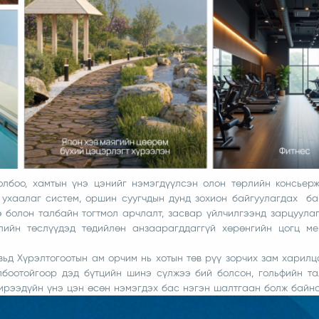
лбоо, хамтын үнэ цэнийг нэмэгдүүлсэн олон төрлийн консьерж
 ухаалаг систем, оршин суугчдын дунд зохион байгуулагдах б
 болон талбайн тогтмол арчлалт, засвар үйлчилгээнд зарцуула
лийн төслүүдэд төдийлөн анзаарагддаггүй хөрөнгийн цогц ме
ьд Хүрэлтогоотын ам орчим нь хотын төв рүү зорчих зам харилц
лбоотойгоор дэд бүтцийн шинэ сүлжээ бий болсон, гольфийн т
 ирээдүйн үнэ цэн өсөн нэмэгдэх бас нэгэн шалтгаан болж байна