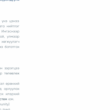
 үнэ цэнээ
ага нийтлэг
 Ингэснээр
той, улмаар
 хөгжүүлэгч
аа бататгах
н зэрэгцээ
ор төлөвлөж
вэл ерөнхий
д орлуулах
рх илэрхий
стем
юм.
unity)
р дүнд