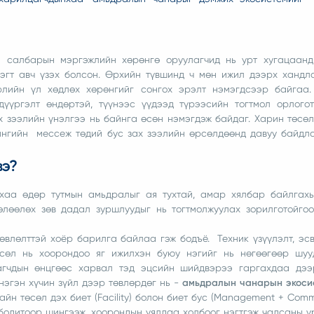
н салбарын мэргэжлийн хөрөнгө оруулагчид нь урт хугацаанд
эрэгт авч үзэх болсон. Өрхийн түвшинд ч мөн ижил дээрх хандл
рлийн үл хөдлөх хөрөнгийг сонгох эрэлт нэмэгдсээр байгаа.
дүүргэлт өндөртэй, түүнээс үүдээд түрээсийн тогтмол орлого
 зээлийн үнэлгээ нь байнга өсөн нэмэгдэж байдаг. Харин төсөл
ингийн мессеж төдий бус зах зээлийн өрсөлдөөнд давуу байдл
вэ?
хаа өдөр тутмын амьдралыг ая тухтай, амар хялбар байлгахы
өлөөлөх зөв дадал зуршлуудыг нь тогтмолжуулах зорилготойго
өвлөлттэй хоёр барилга байлаа гэж бодъё. Техник үзүүлэлт, эс
сөл нь хоорондоо яг ижилхэн буюу нэгийг нь нөгөөгөөр шуу
агчдын өнцгөөс харвал тэд эцсийн шийдвэрээ гаргахдаа дээ
нэгэн хүчин зүйл дээр төвлөрдөг нь -
амьдралын чанарын экоси
н төсөл дэх биет (Facility) болон биет бус (Management + Comm
бодитоор шингээж, хоорондын уялдаа холбоог нэгтгэж чадсаны ү