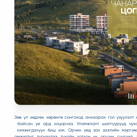
Зөв үл хөдлөх хөрөнгө сонгоход анхаарах гол үзүүлэлт 
байсан үе ард хоцорчээ. Уламжлалт шалгуурууд чуха
хэмжигдэхүүн биш юм. Орчин үед зах зээлийн мэргэжи
амжилтыг дүгнэхдээ тухайн хотхон нь оршин суугчид,