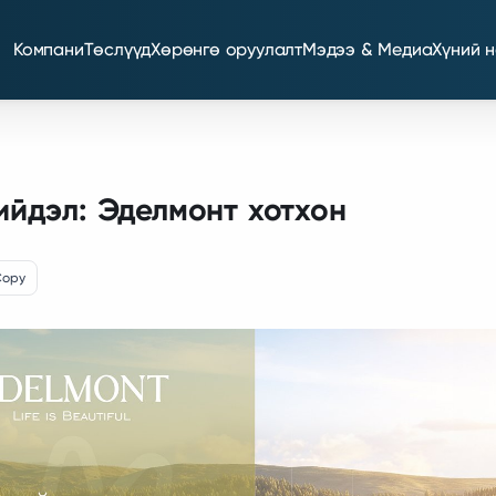
Компани
Төслүүд
Хөрөнгө оруулалт
Мэдээ & Медиа
Хүний 
йдэл: Эделмонт хотхон
Copy