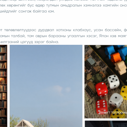
длөх хөрөнгийг бус өдөр тутмын амьдралын хэмнэлээ хамгийн оно
шийдлийг сонгож байгаа юм.
 төлөвлөлтүүдээс дурдвал хотхоны клабхаус, усан бассейн, ф
оомын талбай, том оврын барааны угаалгын хэсэг, Япон хэв мая
чилгээний цэгүүд зэрэг байна.