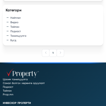
Категори
Нийтлэл
Видео
Тайлан
Подкаст
Танилцуулга
Бүгд
1
Цахим танилцуулга
Санал болгох хөрөнгө оруулалт
Подкаст
Тайлан
Prop.mn