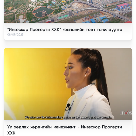
"Инвескор Проперти ХХК" компанийн товч танилцуулга
08/09/2023
Үл хөдлөх хөрөнгийн менежмент - Инвескор Проперти
ХХК