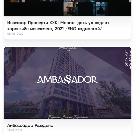
Инвескор Проперти ХХК: Монгол дахь үл хөдлөх
хөрөнгийн менежмент, 2021 /ENG хадмалтай/
08/03/2022
Амбассадор Резиденс
21/09/2021