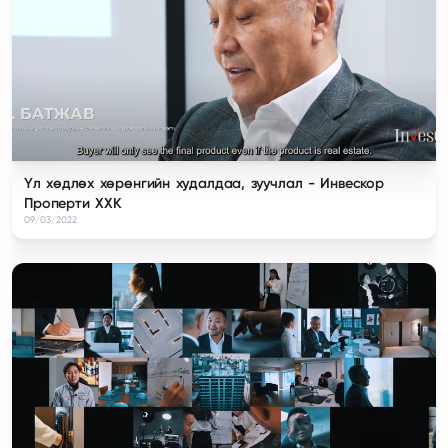
Үл хөдлөх хөрөнгийн худалдаа, зуучлал - Инвескор
Проперти ХХК
09/03/2022